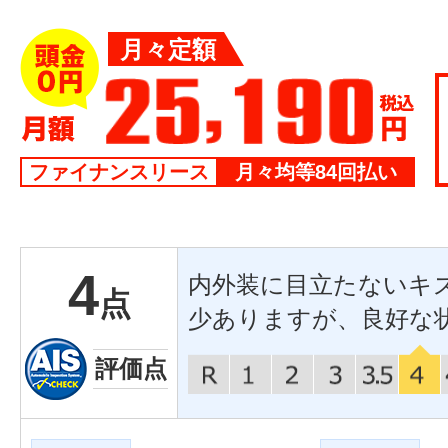
月々定額
ファイナンスリース
月々均等84回払い
4
内外装に目立たないキ
点
少ありますが、良好な
評価点