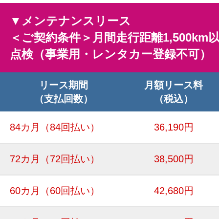
▼メンテナンスリース
＜ご契約条件＞月間走行距離1,500km
点検（事業用・レンタカー登録不可）
リース期間
月額リース料
（支払回数）
（税込）
84カ月
（84回払い）
36,190円
72カ月
（72回払い）
38,500円
60カ月
（60回払い）
42,680円