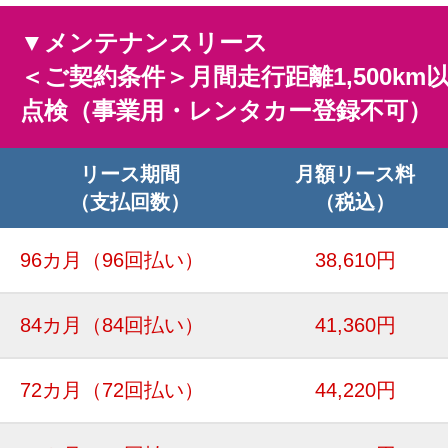
▼メンテナンスリース
＜ご契約条件＞月間走行距離1,500km
点検（事業用・レンタカー登録不可）
リース期間
月額リース料
（支払回数）
（税込）
96カ月
（96回払い）
38,610円
84カ月
（84回払い）
41,360円
72カ月
（72回払い）
44,220円