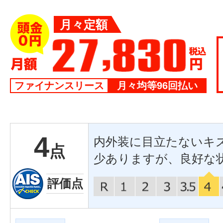
月々定額
ファイナンスリース
月々均等96回払い
4
内外装に目立たないキ
点
少ありますが、良好な
評価点