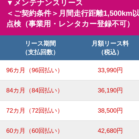
▼メンテナンスリース
＜ご契約条件＞月間走行距離1,500km
点検（事業用・レンタカー登録不可）
リース期間
月額リース料
（支払回数）
（税込）
96カ月
（96回払い）
33,990円
84カ月
（84回払い）
36,190円
72カ月
（72回払い）
38,500円
60カ月
（60回払い）
42,680円