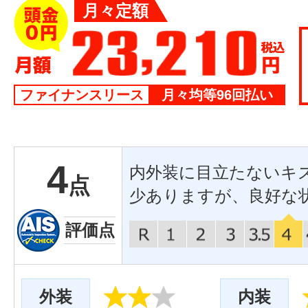
月々定額
ファイナンスリース
月々均等96回払い
4
内外装に目立たないキ
点
少ありますが、良好な
評価点
外装
内装