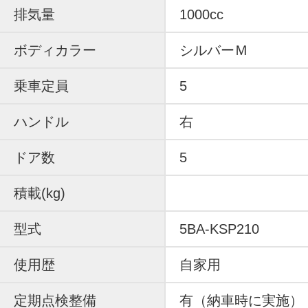
排気量
1000cc
ボディカラー
シルバーＭ
乗車定員
5
ハンドル
右
ドア数
5
積載(kg)
型式
5BA-KSP210
使用歴
自家用
定期点検整備
有（納車時に実施）