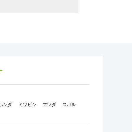
す
ホンダ
ミツビシ
マツダ
スバル