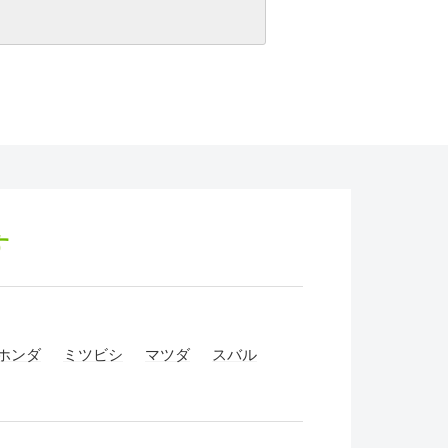
す
ホンダ
ミツビシ
マツダ
スバル