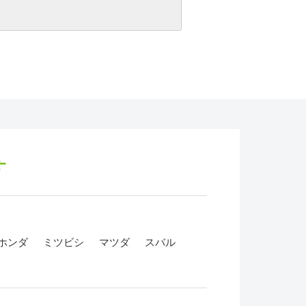
す
ホンダ
ミツビシ
マツダ
スバル