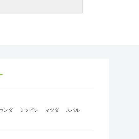
す
ホンダ
ミツビシ
マツダ
スバル