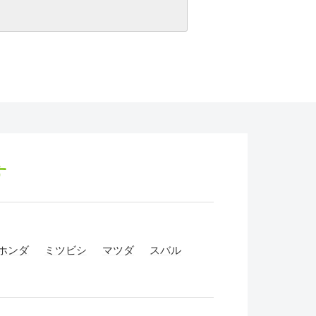
す
ホンダ
ミツビシ
マツダ
スバル