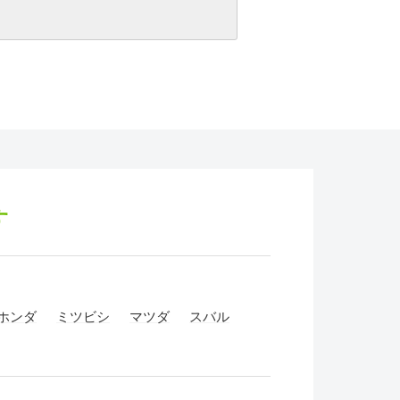
す
ホンダ
ミツビシ
マツダ
スバル