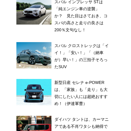
スバル インプレッサ STは
「純エンジン車の逆襲」
か？ 見た目はさておき、コ
スパの高さと走りの良さは
り
200％文句なし！
スバル クロストレックは「イ
イ！」「安い！」「（納車
が）早い！」の三拍子そろっ
たSUV
新型日産 セレナ e-POWER
は、「家族」も「走り」も大
切にしたい人には超絶おすす
め！（伊達軍曹）
ダイハツ タントは、カーマニ
アである不肖ワタシも納得で