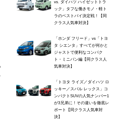
vs. ダイハツ ハイゼットトラ
ック」タフな働きモノ・軽ト
ラのベストバイ決定戦！【同
クラス人気車対決】
「ホンダ フリード」vs「トヨ
タ シエンタ」すべてが何かと
ジャストで便利なコンパク
ト・ミニバン編【同クラス人
気車対決】
の
い
「トヨタ ライズ／ダイハツ ロ
ッキー／スバル レックス」コ
ンパクトSUVの人気ナンバー1
が3兄弟に！その違いを徹底レ
ポート【同クラス人気車対
決】