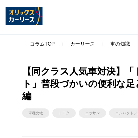
コラムTOP
カーリース
車の知識
【同クラス人気車対決】「ト
ト」普段づかいの便利な足
編
車種比較
トヨタ
ニッサン
コンパクト／