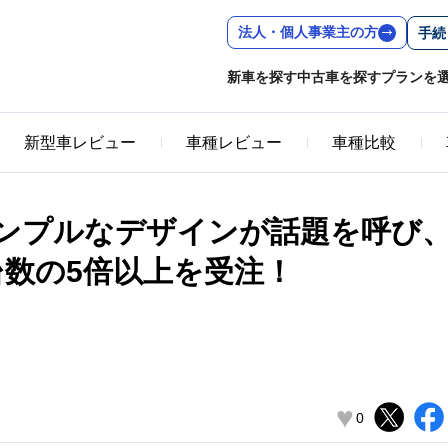
法人・個人事業主の方
手続
新車を探す
中古車を探す
プランを
新型車レビュー
車種レビュー
車種比較
ンプルなデザインが話題を呼び
台数の5倍以上を受注！
」
♥
0