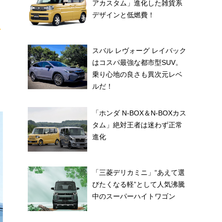
アカスタム」進化した雑貨系
デザインと低燃費！
ッ
スバル レヴォーグ レイバック
はコスパ最強な都市型SUV。
乗り心地の良さも異次元レベ
ルだ！
「ホンダ N-BOX＆N-BOXカス
タム」絶対王者は迷わず正常
進化
「三菱デリカミニ」“あえて選
びたくなる軽”として人気沸騰
中のスーパーハイトワゴン