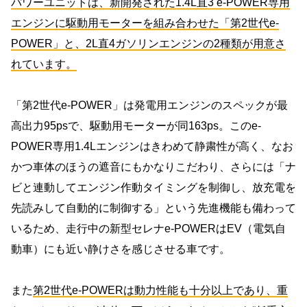
パワーユニットは、新開発された1.4L直3 e-POWER専用
エンジンに駆動用モーターを組み合わせた「第2世代e-
POWER」と、2L直4ガソリンエンジンの2種類が用意さ
れています。
「第2世代e-POWER」は発電用エンジンのスペックが最
高出力95psで、駆動用モーターが同163ps。このe-
POWER専用1.4Lエンジンはきわめて静粛性が高く、なお
かつ車体のほうの遮音にもかなりこだわり、さらには「ナ
ビと連動してエンジン作動タイミングを制御し、放充電を
先読みして自動的に制御する」という先進機能も備わって
いるため、走行中の新型セレナe-POWERはEV（電気自
動車）にも近い静けさを感じさせる車です。
また
第2世代e-POWERは動力性能も十分以上であり、重