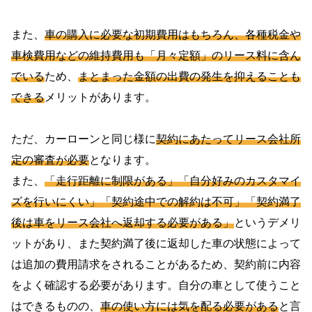
また、
車の購入に必要な初期費用はもちろん、各種税金や
車検費用などの維持費用も「月々定額」のリース料に含ん
でいる
ため、
まとまった金額の出費の発生を抑えることも
できる
メリットがあります。
ただ、カーローンと同じ様に
契約にあたってリース会社所
定の審査が必要
となります。
また、
「走行距離に制限がある」「自分好みのカスタマイ
ズを行いにくい」「契約途中での解約は不可」「契約満了
後は車をリース会社へ返却する必要がある」
というデメリ
ットがあり、また契約満了後に返却した車の状態によって
は追加の費用請求をされることがあるため、契約前に内容
をよく確認する必要があります。自分の車として使うこと
はできるものの、
車の使い方には気を配る必要がある
と言