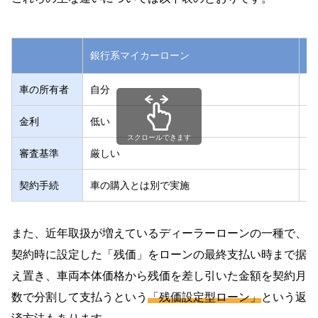
銀行系マイカーローン
デ
車の所有者
自分
完
金利
低い
高
スクロールできます
審査基準
厳しい
さ
契約手続
車の購入とは別で実施
車
また、近年取扱が増えているディーラーローンの一種で、
契約時に設定した「残価」をローンの最終支払い時まで据
え置き、車両本体価格から残価を差し引いた金額を契約月
数で分割して支払うという
「残価設定型ローン」
という返